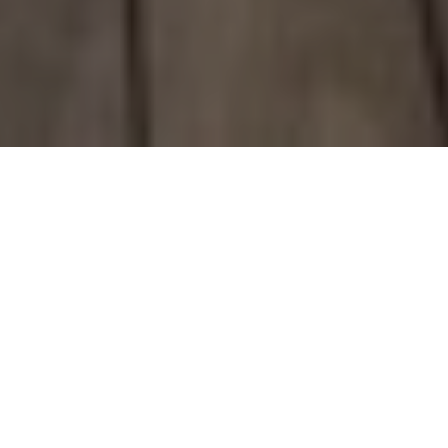
Luksuslik ujumisbassein koos
mullivanniga – ideaalne
kombinatsioon
Eraldi ujumis- ja spaaala just see, mida vajate.
Kui otsite ujumisbasseini, mis ühendab endas nii
treeningu kui lõõgastuse võimalused, on eraldi ujumis-
ja spaaala just see, mida vajate. Selle lahenduse suurim