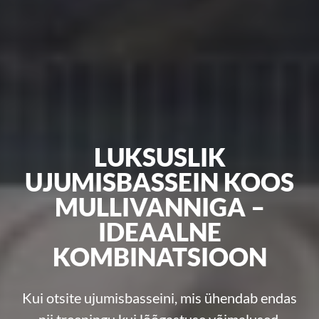
LUKSUSLIK
UJUMISBASSEIN KOOS
MULLIVANNIGA –
IDEAALNE
KOMBINATSIOON
Kui otsite ujumisbasseini, mis ühendab endas
nii treeningu kui lõõgastuse võimalused.