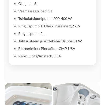
Õhujoad: 6
Veemassaaži joad: 31
Tsirkulatsioonipump: 200-400 W
Ringluspump 1: Ühe kiiruseline 2,2 kW
Ringluspump 2: –
Juhtsüsteem ja küttekeha: Balboa 3 kW
Filtreerimine: Pinnafilter CMP, USA
Kere: Lucite/Aristech, USA