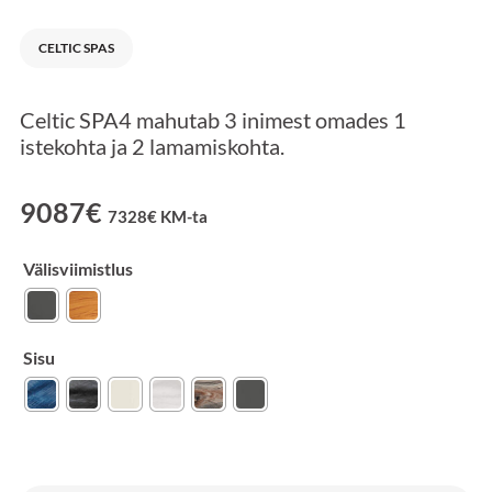
CELTIC SPAS
Celtic SPA4 mahutab 3 inimest omades 1
istekohta ja 2 lamamiskohta.
9087
€
7328
€
KM-ta
Välisviimistlus
Sisu