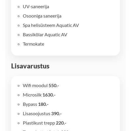
UV-saneerija
Osooniga saneerija
Spa helisüsteem Aquatic AV
Bassikõlar Aquatic AV
Termokate
Lisavarustus
Wifi moodul
550.-
Microsilk
1630.-
Bypass
180.-
Lisasoojustus
390.-
Plastikust trepp
220.-