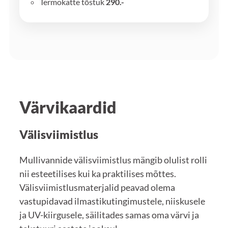
Termokatte tõstuk
290.-
Värvikaardid
Välisviimistlus
Mullivannide välisviimistlus mängib olulist rolli
nii esteetilises kui ka praktilises mõttes.
Välisviimistlusmaterjalid peavad olema
vastupidavad ilmastikutingimustele, niiskusele
ja UV-kiirgusele, säilitades samas oma värvi ja