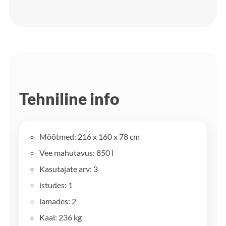
Tehniline info
Mõõtmed: 216 x 160 x 78 cm
Vee mahutavus: 850 l
Kasutajate arv: 3
istudes: 1
lamades: 2
Kaal: 236 kg