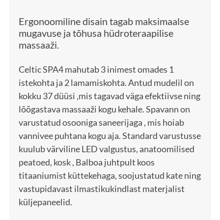
Ergonoomiline disain tagab maksimaalse
mugavuse ja tõhusa hüdroteraapilise
massaaži.
Celtic SPA4 mahutab 3 inimest omades 1
istekohta ja 2 lamamiskohta. Antud mudelil on
kokku 37 düüsi ,mis tagavad väga efektiivse ning
lõõgastava massaaži kogu kehale. Spavann on
varustatud osooniga saneerijaga , mis hoiab
vannivee puhtana kogu aja. Standard varustusse
kuulub värviline LED valgustus, anatoomilised
peatoed, kosk , Balboa juhtpult koos
titaaniumist küttekehaga, soojustatud kate ning
vastupidavast ilmastikukindlast materjalist
küljepaneelid.