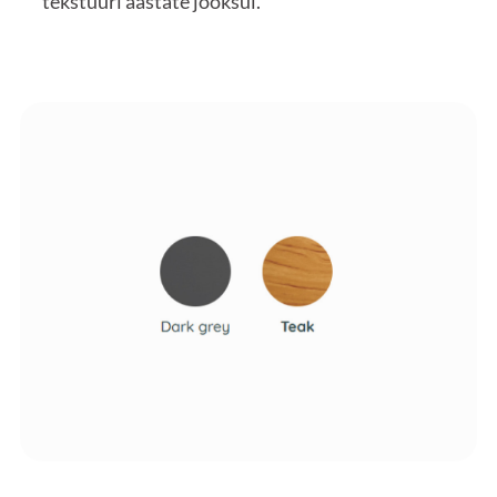
tekstuuri aastate jooksul.