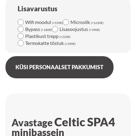
Lisavarustus
Wifi moodul
Microsilk
(
+
550
€
)
(
+
1630
€
)
Bypass
Lisasoojustus
(
+
180
€
)
(
+
390
€
)
Plastikust trepp
(
+
220
€
)
Termokatte tõstuk
(
+
290
€
)
KÜSI PERSONAALSET PAKKUMIST
Celtic SPA4
Avastage
minibassein