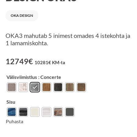
OKA DESIGN
OKA3 mahutab 5 inimest omades 4 istekohta ja
1 lamamiskohta.
12749
€
10281
€
KM-ta
Välisviimistlus
: Concerte
Sisu
Puhasta