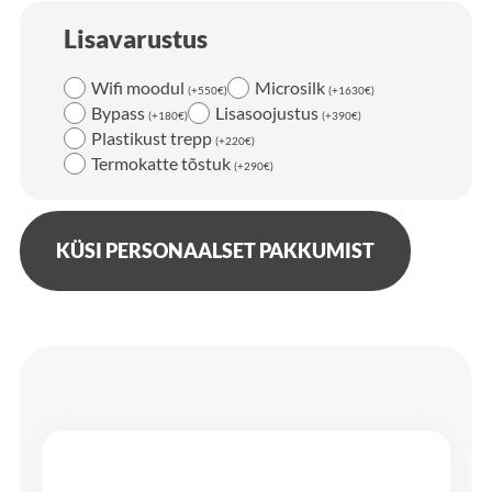
Lisavarustus
Wifi moodul
Microsilk
(
+
550
€
)
(
+
1630
€
)
Bypass
Lisasoojustus
(
+
180
€
)
(
+
390
€
)
Plastikust trepp
(
+
220
€
)
Termokatte tõstuk
(
+
290
€
)
KÜSI PERSONAALSET PAKKUMIST