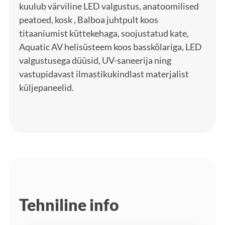
kuulub värviline LED valgustus, anatoomilised
peatoed, kosk , Balboa juhtpult koos
titaaniumist küttekehaga, soojustatud kate,
Aquatic AV helisüsteem koos basskõlariga, LED
valgustusega düüsid, UV-saneerija ning
vastupidavast ilmastikukindlast materjalist
küljepaneelid.
Tehniline info