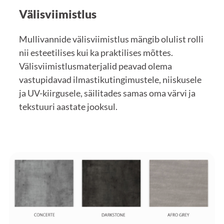
Välisviimistlus
Mullivannide välisviimistlus mängib olulist rolli
nii esteetilises kui ka praktilises mõttes.
Välisviimistlusmaterjalid peavad olema
vastupidavad ilmastikutingimustele, niiskusele
ja UV-kiirgusele, säilitades samas oma värvi ja
tekstuuri aastate jooksul.