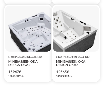
hind
hind
oli:
on:
15947€.
11000€.
5-KOHALISED MINIBASSEINID
3-KOHALISED MINIBASSEINID
MINIBASSEIN OKA
MINIBASSEIN OKA
DESIGN OKA5
DESIGN OKA2
15947
€
12565
€
12860
€
KM-ta
10133
€
KM-ta