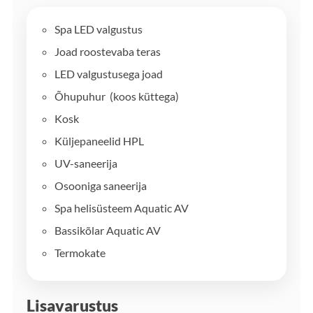
Spa LED valgustus
Joad roostevaba teras
LED valgustusega joad
Õhupuhur (koos küttega)
Kosk
Küljepaneelid HPL
UV-saneerija
Osooniga saneerija
Spa helisüsteem Aquatic AV
Bassikõlar Aquatic AV
Termokate
Lisavarustus