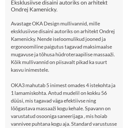
Eksklusiivse disaini autoriks on arhitekt
Ondrej Kamenicky.
Avastage OKA Design mullivannid, mille
eksklusiivse disaini autoriks on arhitekt Ondrej
Kamenicky. Nende iseloomulikud jooned ja
ergonoomiline paigutus tagavad maksimaalse
mugavuse ja tõhusa hüdroteraapilise massaaži.
Kõik mullivannid on piisavalt pikad ka suurt
kasvu inimestele.
OKA3 mahutab 5 inimest omades 4 istekohta ja
1 lamamiskohta. Antud mudelil on kokku 56
düüsi, mis tagavad väga efektiivse ning
lõõgastava massaaži kogu kehale. Spavann on
varustatud osooniga saneerijaga , mis hoiab
vannivee puhtana kogu aja. Standard varustusse