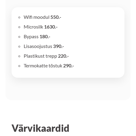
Wifi moodul
550.-
Microsilk
1630.-
Bypass
180.-
Lisasoojustus
390.-
Plastikust trepp
220.-
Termokatte tõstuk
290.-
Värvikaardid