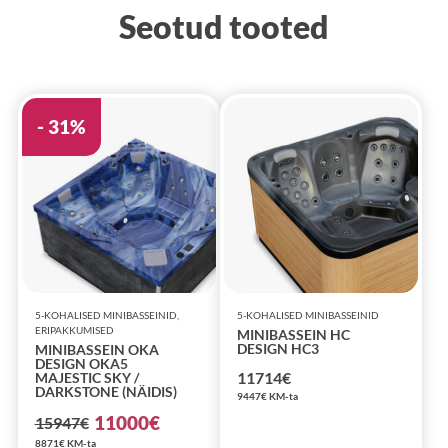
Seotud tooted
- 31%
5-KOHALISED MINIBASSEINID,
5-KOHALISED MINIBASSEINID
ERIPAKKUMISED
MINIBASSEIN HC
DESIGN HC3
MINIBASSEIN OKA
DESIGN OKA5
11714
€
MAJESTIC SKY /
DARKSTONE (NÄIDIS)
9447
€
KM-ta
11000
€
15947
€
Algne
Praegune
8871
€
KM-ta