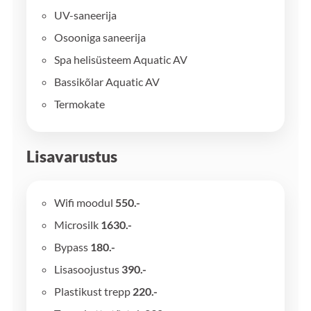
UV-saneerija
Osooniga saneerija
Spa helisüsteem Aquatic AV
Bassikõlar Aquatic AV
Termokate
Lisavarustus
Wifi moodul
550.-
Microsilk
1630.-
Bypass
180.-
Lisasoojustus
390.-
Plastikust trepp
220.-