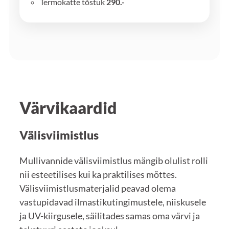
Termokatte tõstuk
290.-
Värvikaardid
Välisviimistlus
Mullivannide välisviimistlus mängib olulist rolli
nii esteetilises kui ka praktilises mõttes.
Välisviimistlusmaterjalid peavad olema
vastupidavad ilmastikutingimustele, niiskusele
ja UV-kiirgusele, säilitades samas oma värvi ja