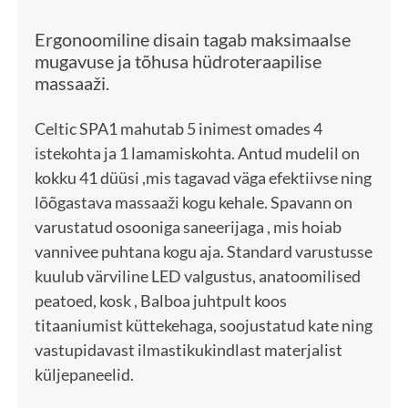
Ergonoomiline disain tagab maksimaalse
mugavuse ja tõhusa hüdroteraapilise
massaaži.
Celtic SPA1 mahutab 5 inimest omades 4
istekohta ja 1 lamamiskohta. Antud mudelil on
kokku 41 düüsi ,mis tagavad väga efektiivse ning
lõõgastava massaaži kogu kehale. Spavann on
varustatud osooniga saneerijaga , mis hoiab
vannivee puhtana kogu aja. Standard varustusse
kuulub värviline LED valgustus, anatoomilised
peatoed, kosk , Balboa juhtpult koos
titaaniumist küttekehaga, soojustatud kate ning
vastupidavast ilmastikukindlast materjalist
küljepaneelid.