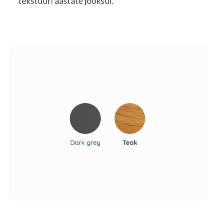
tekstuuri aastate jooksul.