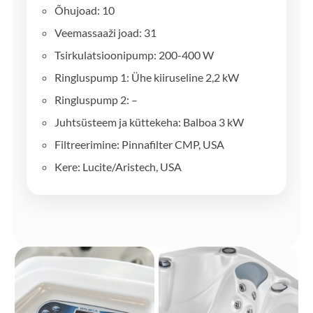
Õhujoad: 10
Veemassaaži joad: 31
Tsirkulatsioonipump: 200-400 W
Ringluspump 1: Ühe kiiruseline 2,2 kW
Ringluspump 2: –
Juhtsüsteem ja küttekeha: Balboa 3 kW
Filtreerimine: Pinnafilter CMP, USA
Kere: Lucite/Aristech, USA