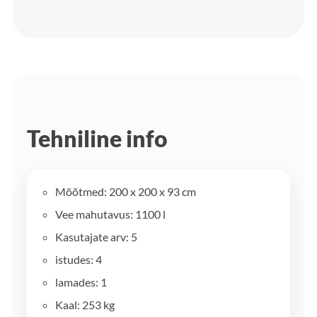
Tehniline info
Mõõtmed: 200 x 200 x 93 cm
Vee mahutavus: 1100 l
Kasutajate arv: 5
istudes: 4
lamades: 1
Kaal: 253 kg