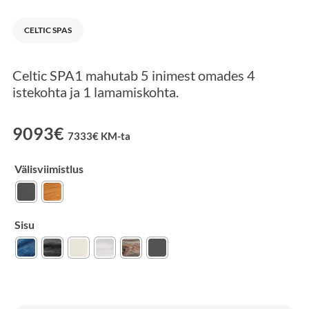
CELTIC SPAS
Celtic SPA1 mahutab 5 inimest omades 4
istekohta ja 1 lamamiskohta.
9093
€
7333
€
KM-ta
Välisviimistlus
Sisu