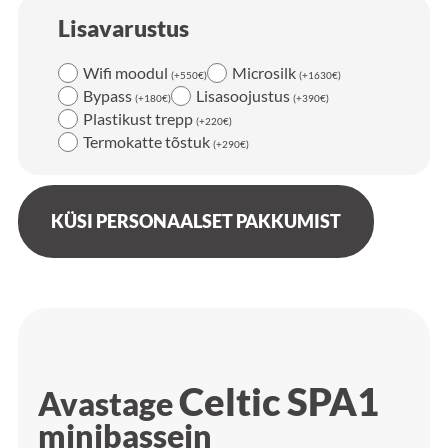
Lisavarustus
Wifi moodul
Microsilk
(
+
550
€
)
(
+
1630
€
)
Bypass
Lisasoojustus
(
+
180
€
)
(
+
390
€
)
Plastikust trepp
(
+
220
€
)
Termokatte tõstuk
(
+
290
€
)
KÜSI PERSONAALSET PAKKUMIST
Celtic SPA1
Avastage
minibassein